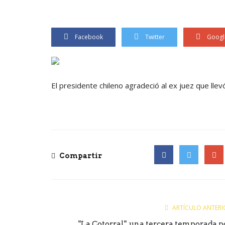
Facebook
Twitter
Googl
El presidente chileno agradeció al ex juez que llev
Compartir
Facebook
Twitter
Goog
ARTÍCULO ANTERI
"La Cotorral", una tercera temporada p