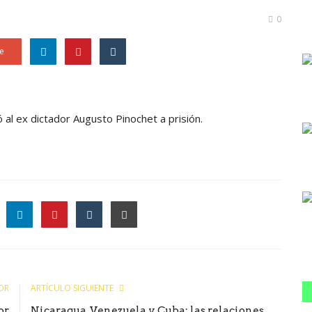
0
e
ó al ex dictador Augusto Pinochet a prisión.
le
OR
ARTÍCULO SIGUIENTE
or
Nicaragua, Venezuela y Cuba: las relaciones