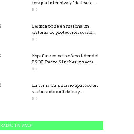
terapia intensiva y "delicado"...
0
Bélgica pone en marcha un
sistema de protección social...
0
España: reelecto cómo líder del
PSOE, Pedro Sánchez inyecta...
0
La reina Camilla no aparece en
varios actos oficiales y...
0
RADIO EN VIVO!