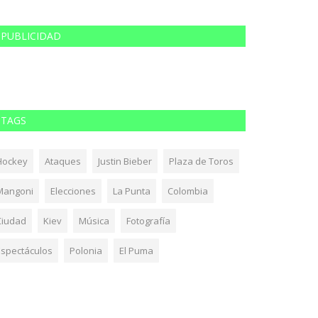
PUBLICIDAD
TAGS
Hockey
Ataques
Justin Bieber
Plaza de Toros
Mangoni
Elecciones
La Punta
Colombia
Ciudad
Kiev
Música
Fotografía
Espectáculos
Polonia
El Puma