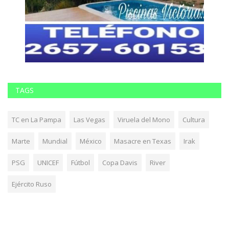
TAGS
TC en La Pampa
Las Vegas
Viruela del Mono
Cultura
Marte
Mundial
México
Masacre en Texas
Irak
PSG
UNICEF
Fútbol
Copa Davis
River
Ejército Ruso