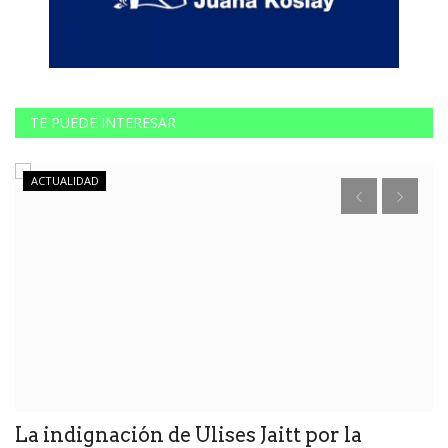
TE PUEDE INTERESAR
ACTUALIDAD
La indignación de Ulises Jaitt por la
L