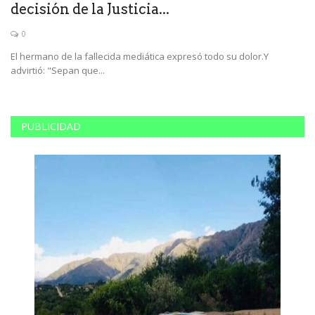
decisión de la Justicia...
f
0
El hermano de la fallecida mediática expresó todo su dolor.Y
Cu
advirtió: "Sepan que...
de
PUBLICIDAD