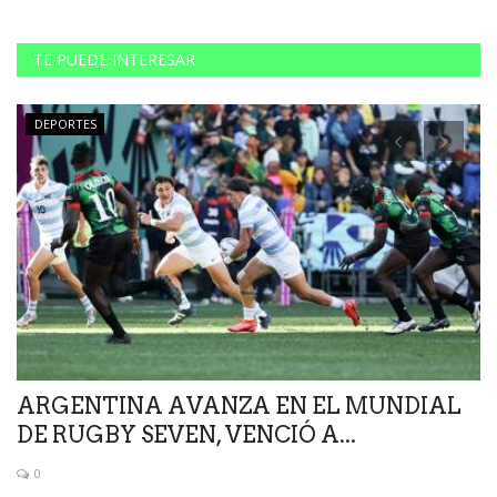
TE PUEDE INTERESAR
DEPORTES
ARGENTINA AVANZA EN EL MUNDIAL
J
DE RUGBY SEVEN, VENCIÓ A...
A
0