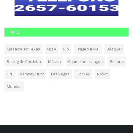
TAGS
Masacre en Texas
UEFA
Río
Tragedia Vial
Básquet
Racing de Córdoba
Música
Champions League
Rosario
LPF
Ramsay Hunt
Las Vegas
Hockey
Robot
Mundial