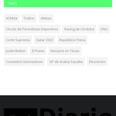
TAGS
Al Rihla
Todino
Atletas
Círculo de Periodistas Deportivos
Racing de Córdoba
ONU
Corte Suprema
Qatar 2022
República Checa
Justin Bieber
El Puma
Masacre en Texas
Conmebol Libertadores
GP de Arabia Saudita
Elecciones