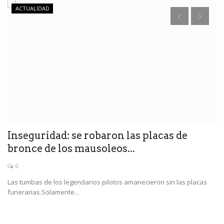
ACTUALIDAD
Inseguridad: se robaron las placas de
G
bronce de los mausoleos...
a
0
Las tumbas de los legendarios pilotos amanecieron sin las placas
El
funerarias.Solamente...
in