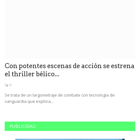
Con potentes escenas de acción se estrena
V
el thriller bélico...
c
0
Se trata de un largometraje de combate con tecnología de
Ce
vanguardia que explora...
di
PUBLICIDAD