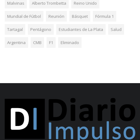
Malvinas
Alberto Trombetta
Reino Unido
Mundial de Fútbol
Reunión
Básquet
Fórmula 1
Tartagal
Pentágono
Estudiantes de La Plata
Salud
Argentina
CMB
F1
Eliminado