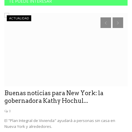
TE PUEDE INTERESAR
ACTUALIDAD
te
Buenas noticias para New York: la
O
gobernadora Kathy Hochul...
A
0
El "Plan Integral de Vivienda" ayudará a personas sin casa en
La
Nueva York y alrededores.
cu