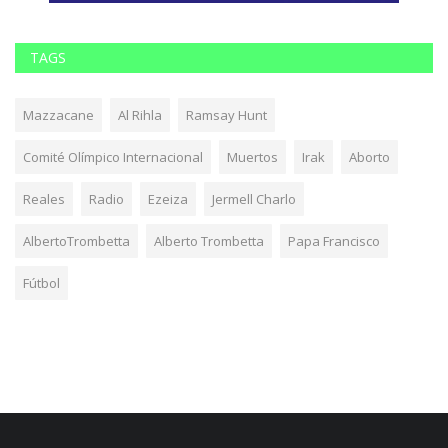
TAGS
Mazzacane
Al Rihla
Ramsay Hunt
Comité Olímpico Internacional
Muertos
Irak
Aborto
Reales
Radio
Ezeiza
Jermell Charlo
AlbertoTrombetta
Alberto Trombetta
Papa Francisco
Fútbol