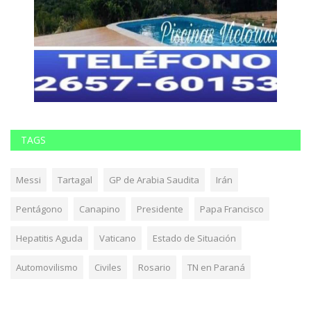
TAGS
Messi
Tartagal
GP de Arabia Saudita
Irán
Pentágono
Canapino
Presidente
Papa Francisco
Hepatitis Aguda
Vaticano
Estado de Situación
Automovilismo
Civiles
Rosario
TN en Paraná