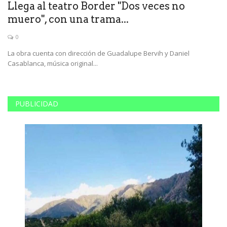
re
Llega al teatro Border "Dos veces no
E
muero", con una trama...
p
0
La obra cuenta con dirección de Guadalupe Bervih y Daniel
Di
Casablanca, música original...
ca
PUBLICIDAD