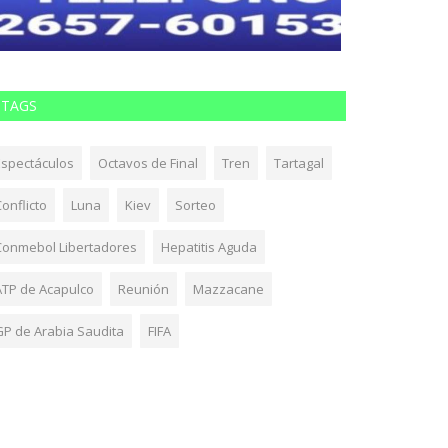
TAGS
Espectáculos
Octavos de Final
Tren
Tartagal
onflicto
Luna
Kiev
Sorteo
Conmebol Libertadores
Hepatitis Aguda
ATP de Acapulco
Reunión
Mazzacane
GP de Arabia Saudita
FIFA