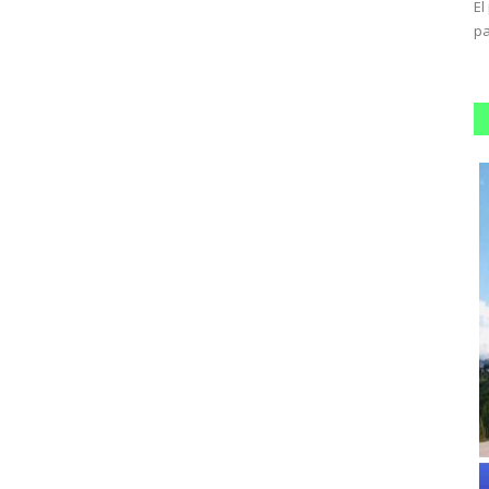
"Uno de sus motores registró una falla técnica por una
El
posible ingesta de ave",...
pa