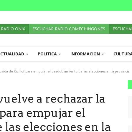
 RADIO ONIX
ESCUCHAR RADIO COMECHINGONES
ESCUCHAR
ACTUALIDAD
POLITICA
INFORMACION
CULTUR
ovida de Kicillof para empujar el desdoblamiento de las elecciones en la provincia
vuelve a rechazar la
 para empujar el
las elecciones en la