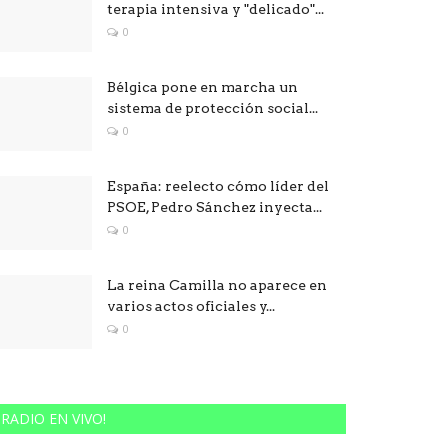
terapia intensiva y "delicado"...
0
Bélgica pone en marcha un
sistema de protección social...
0
España: reelecto cómo líder del
PSOE, Pedro Sánchez inyecta...
0
La reina Camilla no aparece en
varios actos oficiales y...
0
RADIO EN VIVO!