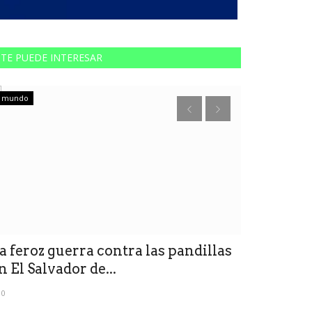
TE PUEDE INTERESAR
mundo
ACTUALIDAD
a feroz guerra contra las pandillas
Cuánto gan
n El Salvador de...
Fuerzas A
0
0