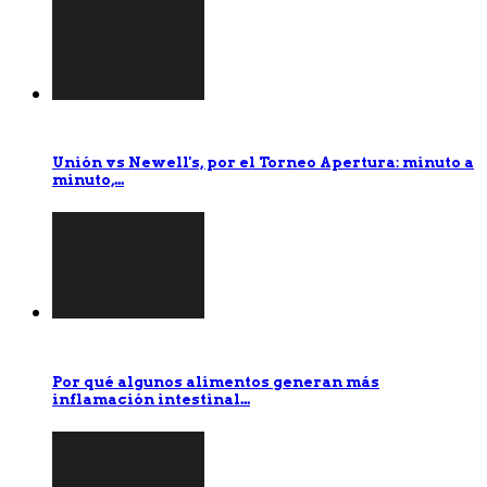
Unión vs Newell's, por el Torneo Apertura: minuto a
minuto,...
Por qué algunos alimentos generan más
inflamación intestinal...