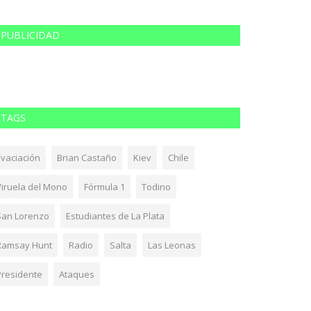
PUBLICIDAD
TAGS
Evaciación
Brian Castaño
Kiev
Chile
Viruela del Mono
Fórmula 1
Todino
San Lorenzo
Estudiantes de La Plata
Ramsay Hunt
Radio
Salta
Las Leonas
Presidente
Ataques