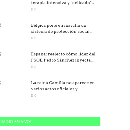
terapia intensiva y "delicado"...
0
Bélgica pone en marcha un
sistema de protección social...
0
España: reelecto cómo líder del
PSOE, Pedro Sánchez inyecta...
0
La reina Camilla no aparece en
varios actos oficiales y...
0
RADIO EN VIVO!