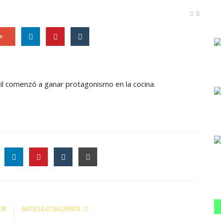
0
e
til comenzó a ganar protagonismo en la cocina.
le
OR
ARTÍCULO SIGUIENTE