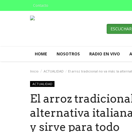
Contacto
ESCUCHAR
HOME
NOSOTROS
RADIO EN VIVO
Inicio
ACTUALIDAD
El arroz tradicional no va más: la alterna
ACTUALIDAD
El arroz tradiciona
alternativa italian
y sirve para todo