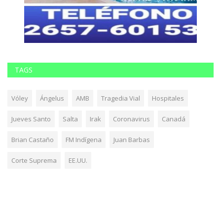
TAGS
Vóley
Ángelus
AMB
Tragedia Vial
Hospitales
Jueves Santo
Salta
Irak
Coronavirus
Canadá
Brian Castaño
FM Indígena
Juan Barbas
Corte Suprema
EE.UU.