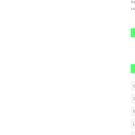
ergar la
Estrellas como Taylor Swift o Emma Watson y miles de
As
personas anónimas han aparecido...
so