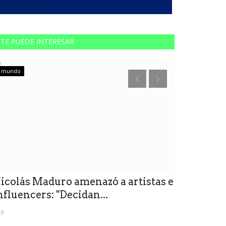
TE PUEDE INTERESAR
mundo
ACTUALIDAD
icolás Maduro amenazó a artistas e
¿Cómo hac
nfluencers: "Decidan...
fryer"?
0
0