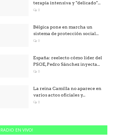
terapia intensiva y "delicado"...
0
Bélgica pone en marcha un
sistema de protección social...
0
España: reelecto cómo líder del
PSOE, Pedro Sánchez inyecta...
0
La reina Camilla no aparece en
varios actos oficiales y...
0
RADIO EN VIVO!