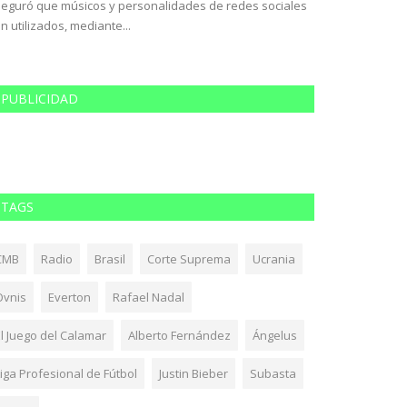
eguró que músicos y personalidades de redes sociales
Pequeños, espon
n utilizados, mediante...
deliciosa para re
PUBLICIDAD
TAGS
CMB
Radio
Brasil
Corte Suprema
Ucrania
Ovnis
Everton
Rafael Nadal
El Juego del Calamar
Alberto Fernández
Ángelus
Liga Profesional de Fútbol
Justin Bieber
Subasta