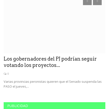
Los gobernadores del PJ podrían seguir
C
votando los proyectos...
p
0
Varias provincias peronistas quieren que el Senado suspenda las
La
PASO el jueves,...
de
PUBLICIDAD