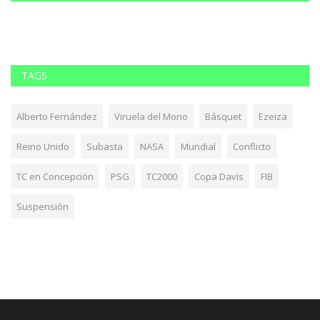
TAGS
Alberto Fernández
Viruela del Mono
Básquet
Ezeiza
Reino Unido
Subasta
NASA
Mundial
Conflicto
TC en Concepción
PSG
TC2000
Copa Davis
FIB
Suspensión