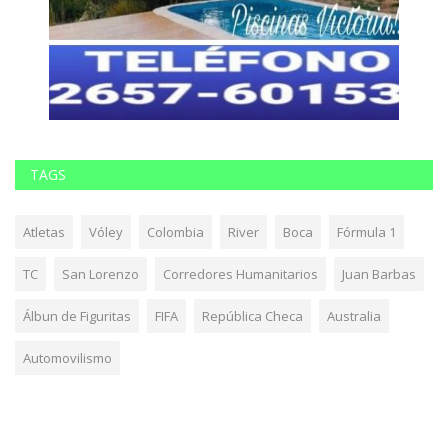
TAGS
Atletas
Vóley
Colombia
River
Boca
Fórmula 1
TC
San Lorenzo
Corredores Humanitarios
Juan Barbas
Álbun de Figuritas
FIFA
República Checa
Australia
Automovilismo