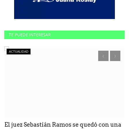
TE PUEDE INTERESAR
ACTUALIDAD
El juez Sebastián Ramos se quedó con una
L