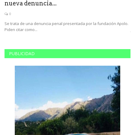
nueva denuncia...
c
0
Se trata de una denuncia penal presentada por la fundación Apolo.
Es
Piden citar como...
ju
PUBLICIDAD