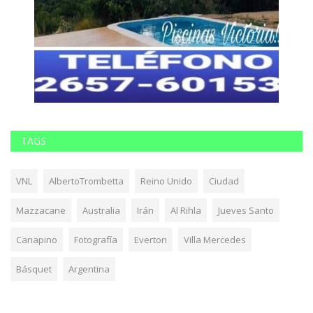
TAGS
VNL
AlbertoTrombetta
Reino Unido
Ciudad
Mazzacane
Australia
Irán
Al Rihla
Jueves Santo
Canapino
Fotografía
Everton
Villa Mercedes
Básquet
Argentina