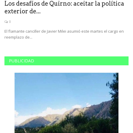
e
Los desafíos de Quirno: aceitar la política
I
exterior de...
p
0
El flamante canciller de Javier Milei asumió este martes el cargo en
Lo
reemplazo de...
pa
PUBLICIDAD