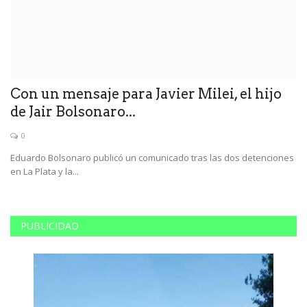
Con un mensaje para Javier Milei, el hijo
J
de Jair Bolsonaro...
e
0
vó
Eduardo Bolsonaro publicó un comunicado tras las dos detenciones
Pe
en La Plata y la...
de
PUBLICIDAD