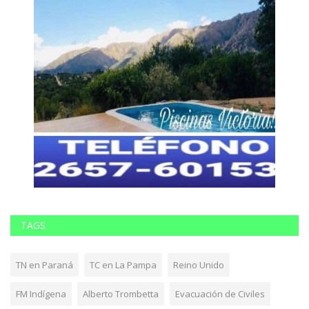
TAGS
TN en Paraná
TC en La Pampa
Reino Unido
FM Indígena
Alberto Trombetta
Evacuación de Civiles