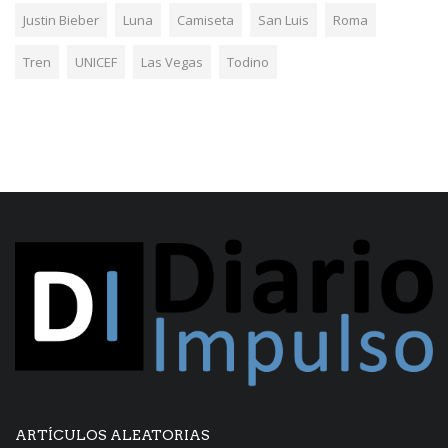
Justin Bieber
Luna
Camiseta
San Luis
Roma
Tren
UNICEF
Las Vegas
Todino
ARTÍCULOS ALEATORIAS