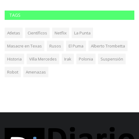
TAGS
Atletas
Científicos
Netflix
La Punta
Masacre en Texas
Rusos
El Puma
Alberto Trombetta
Historia
Villa Mercedes
Irak
Polonia
Suspensión
Robot
Amenazas