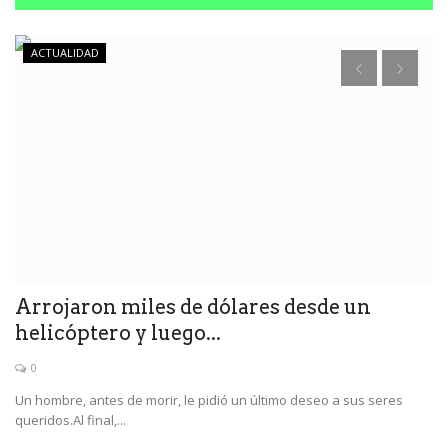
ACTUALIDAD
Arrojaron miles de dólares desde un
A
helicóptero y luego...
p
0
s
Un hombre, antes de morir, le pidió un último deseo a sus seres
Lo
queridos.Al final,...
de