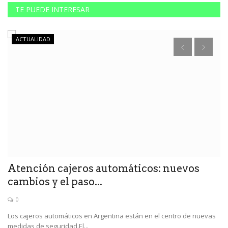
TE PUEDE INTERESAR
ACTUALIDAD
y
Atención cajeros automáticos: nuevos
C
cambios y el paso...
r
0
Los cajeros automáticos en Argentina están en el centro de nuevas
Ac
medidas de seguridad.El...
co