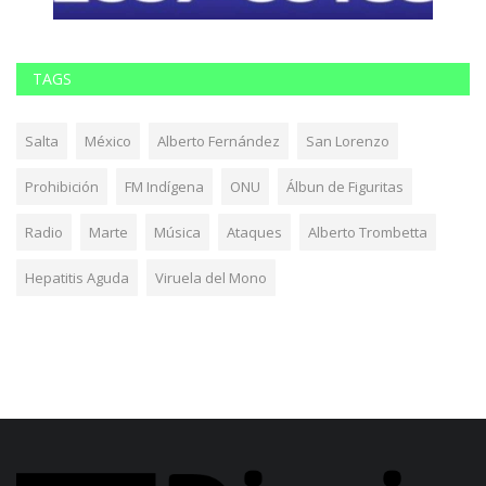
TAGS
Salta
México
Alberto Fernández
San Lorenzo
Prohibición
FM Indígena
ONU
Álbun de Figuritas
Radio
Marte
Música
Ataques
Alberto Trombetta
Hepatitis Aguda
Viruela del Mono