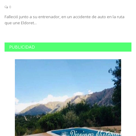
0
es
Falleció junto a su entrenador, en un accidente de auto en la ruta
Gr
que une Eldoret...
un
PUBLICIDAD