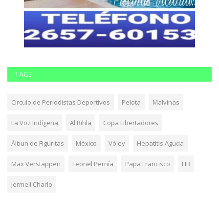
TAGS
Círculo de Periodistas Deportivos
Pelota
Malvinas
La Voz Indígena
Al Rihla
Copa Libertadores
Álbun de Figuritas
México
Vóley
Hepatitis Aguda
Max Verstappen
Leonel Pernía
Papa Francisco
FIB
Jermell Charlo