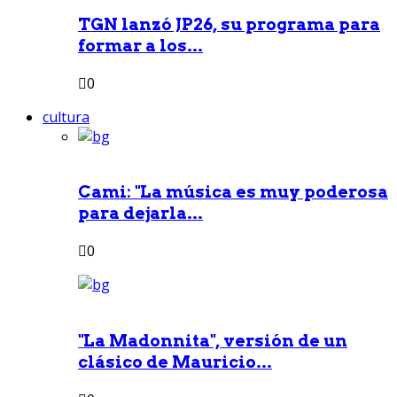
TGN lanzó JP26, su programa para
formar a los...
0
cultura
Cami: "La música es muy poderosa
para dejarla...
0
"La Madonnita", versión de un
clásico de Mauricio...