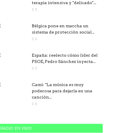
terapia intensiva y "delicado"...
0
Bélgica pone en marcha un
sistema de protección social...
0
España: reelecto cómo líder del
PSOE, Pedro Sánchez inyecta...
0
Cami: "La música es muy
poderosa para dejarla en una
canción...
0
RADIO EN VIVO!