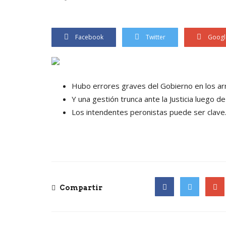
Facebook
Twitter
Googl
Hubo errores graves del Gobierno en los arm
Y una gestión trunca ante la Justicia luego de
Los intendentes peronistas puede ser clave.
Compartir
Facebook
Twitter
Goog