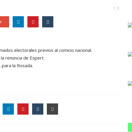
0
e
ados electorales previos al comicio nacional.
 la renuncia de Espert.
..para la Rosada.
le