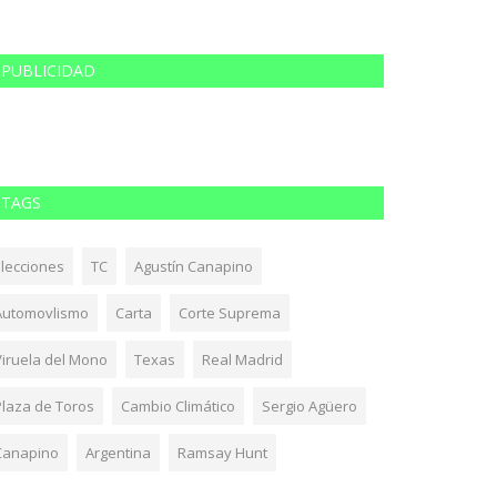
PUBLICIDAD
TAGS
Elecciones
TC
Agustín Canapino
Automovlismo
Carta
Corte Suprema
Viruela del Mono
Texas
Real Madrid
Plaza de Toros
Cambio Climático
Sergio Agüero
Canapino
Argentina
Ramsay Hunt