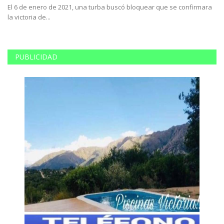
El 6 de enero de 2021, una turba buscó bloquear que se confirmara
El
la victoria de...
mé
PUBLICIDAD