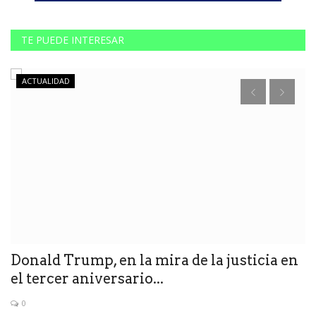
TE PUEDE INTERESAR
ACTUALIDAD
Donald Trump, en la mira de la justicia en
D
el tercer aniversario...
o
0