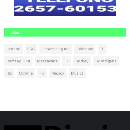
TAGS
Historia
PSG
Hepatitis Aguda
Colombia
TC
Ramsay Hunt
Mazzacane
F1
Hockey
FM Indígena
Río
Ucrania
FIB
México
Música