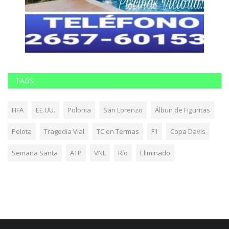
TAGS
FIFA
EE.UU.
Polonia
San Lorenzo
Álbun de Figuritas
Pelota
Tragedia Vial
TC en Termas
F1
Copa Davis
Semana Santa
ATP
VNL
Río
Eliminado