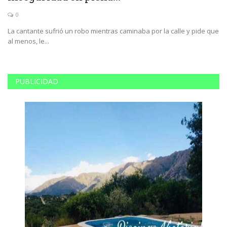
0
La cantante sufrió un robo mientras caminaba por la calle y pide que
El
al menos, le...
su
PUBLICIDAD