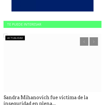
TE PUEDE INTERESAR
ACTUALIDAD
Sandra Mihanovich fue víctima de la
U
inseguridad en plena...
P