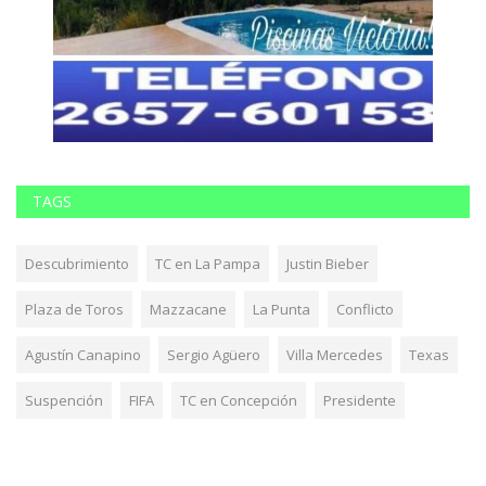
TAGS
Descubrimiento
TC en La Pampa
Justin Bieber
Plaza de Toros
Mazzacane
La Punta
Conflicto
Agustín Canapino
Sergio Agüero
Villa Mercedes
Texas
Suspención
FIFA
TC en Concepción
Presidente