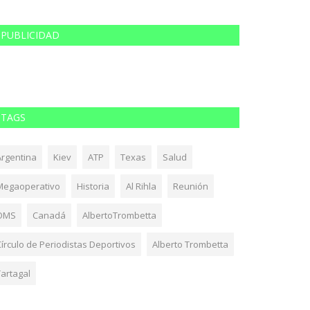
PUBLICIDAD
TAGS
Argentina
Kiev
ATP
Texas
Salud
Megaoperativo
Historia
Al Rihla
Reunión
OMS
Canadá
AlbertoTrombetta
Círculo de Periodistas Deportivos
Alberto Trombetta
Tartagal