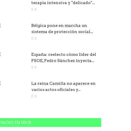
terapia intensiva y "delicado"...
0
Bélgica pone en marcha un
sistema de protección social...
0
España: reelecto cómo líder del
PSOE, Pedro Sánchez inyecta...
0
La reina Camilla no aparece en
varios actos oficiales y...
0
RADIO EN VIVO!