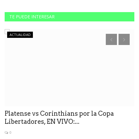
TE PUEDE INTERESAR
ACTUALIDAD
Platense vs Corinthians por la Copa
E
Libertadores, EN VIVO:...
d
0