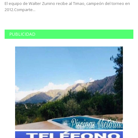
e
El equipo de Walter Zunino recibe al Timao, campeón del torneo en
An
2012.Comparte...
a 
PUBLICIDAD