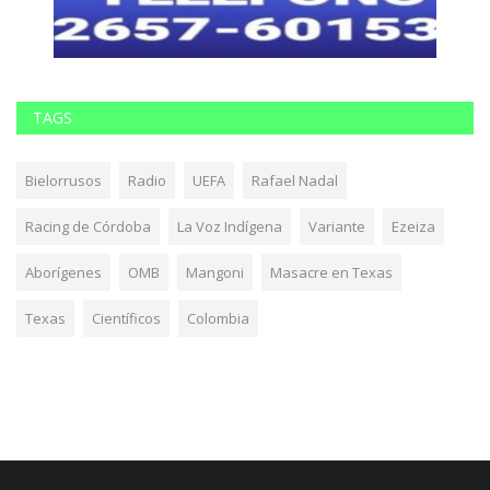
TAGS
Bielorrusos
Radio
UEFA
Rafael Nadal
Racing de Córdoba
La Voz Indígena
Variante
Ezeiza
Aborígenes
OMB
Mangoni
Masacre en Texas
Texas
Científicos
Colombia