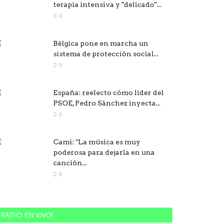
terapia intensiva y "delicado"...
0
Bélgica pone en marcha un
sistema de protección social...
0
España: reelecto cómo líder del
PSOE, Pedro Sánchez inyecta...
0
Cami: "La música es muy
poderosa para dejarla en una
canción...
0
RADIO EN VIVO!