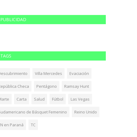
PUBLICIDAD
TAGS
Descubrimiento
Villa Mercedes
Evaciación
República Checa
Pentágono
Ramsay Hunt
Marte
Carta
Salud
Fútbol
Las Vegas
Sudamericano de Básquet Femenino
Reino Unido
TN en Paraná
TC