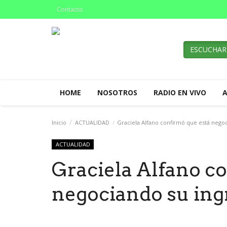
Contacto
ESCUCHAR
HOME
NOSOTROS
RADIO EN VIVO
Inicio
ACTUALIDAD
Graciela Alfano confirmó que está nego
ACTUALIDAD
Graciela Alfano c
negociando su in