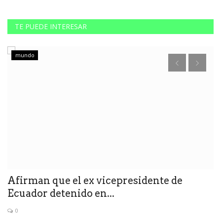
TE PUEDE INTERESAR
mundo
Afirman que el ex vicepresidente de
E
Ecuador detenido en...
e
0