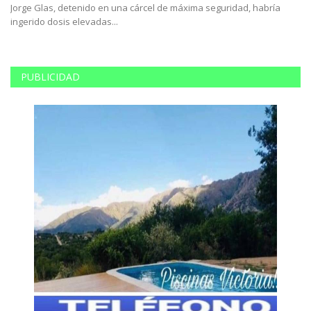
Jorge Glas, detenido en una cárcel de máxima seguridad, habría
Es
ingerido dosis elevadas...
bu
PUBLICIDAD