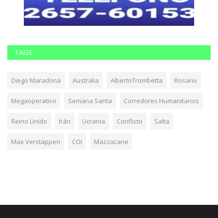
TAGS
Diego Maradona
Australia
AlbertoTrombetta
Rosario
Megaoperativo
Semana Santa
Corredores Humanitarios
Reino Unido
Irán
Ucrania
Conflicto
Salta
Max Verstappen
COI
Mazzacane