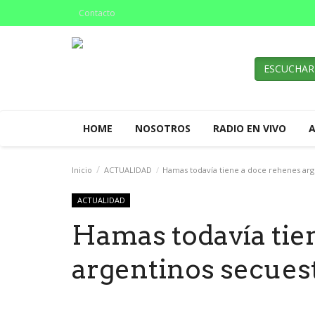
Contacto
ESCUCHAR
HOME
NOSOTROS
RADIO EN VIVO
Inicio
ACTUALIDAD
Hamas todavía tiene a doce rehenes arg
ACTUALIDAD
Hamas todavía tie
argentinos secues