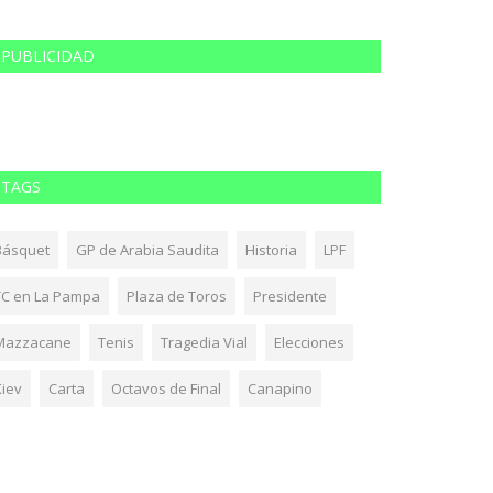
PUBLICIDAD
TAGS
Básquet
GP de Arabia Saudita
Historia
LPF
TC en La Pampa
Plaza de Toros
Presidente
Mazzacane
Tenis
Tragedia Vial
Elecciones
Kiev
Carta
Octavos de Final
Canapino