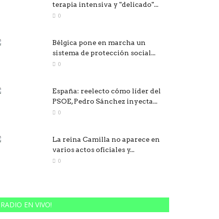
terapia intensiva y "delicado"...
0
Bélgica pone en marcha un
sistema de protección social...
0
España: reelecto cómo líder del
PSOE, Pedro Sánchez inyecta...
0
La reina Camilla no aparece en
varios actos oficiales y...
0
RADIO EN VIVO!