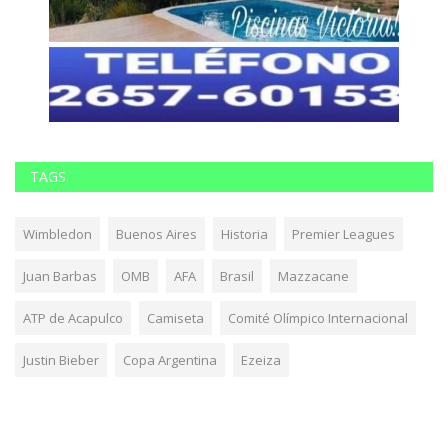
TAGS
Wimbledon
Buenos Aires
Historia
Premier Leagues
Juan Barbas
OMB
AFA
Brasil
Mazzacane
ATP de Acapulco
Camiseta
Comité Olímpico Internacional
Justin Bieber
Copa Argentina
Ezeiza