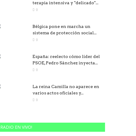
terapia intensiva y "delicado"...
0
Bélgica pone en marcha un
sistema de protección social...
0
España: reelecto cómo líder del
PSOE, Pedro Sánchez inyecta...
0
La reina Camilla no aparece en
varios actos oficiales y...
0
RADIO EN VIVO!