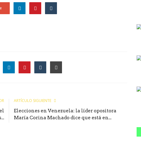
e
le
OR
ARTÍCULO SIGUIENTE
el
Elecciones en Venezuela: la líder opositora
..
María Corina Machado dice que está en...