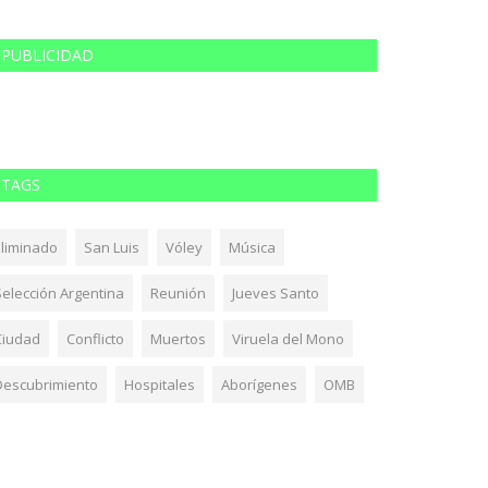
PUBLICIDAD
TAGS
Eliminado
San Luis
Vóley
Música
Selección Argentina
Reunión
Jueves Santo
Ciudad
Conflicto
Muertos
Viruela del Mono
Descubrimiento
Hospitales
Aborígenes
OMB