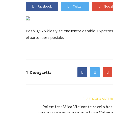
Facebook
Twitter
Googl
Pesó 3,175 kilos y se encuentra estable. Expert
el parto fuera posible.
Compartir
Facebook
Twitter
Goog
ARTÍCULO ANTERI
Polémica: Mica Viciconte reveló has
cuándo va a amamantar a Luca Cubero