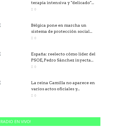
terapia intensiva y "delicado"...
0
Bélgica pone en marcha un
sistema de protección social...
0
España: reelecto cómo líder del
PSOE, Pedro Sánchez inyecta...
0
La reina Camilla no aparece en
varios actos oficiales y...
0
RADIO EN VIVO!