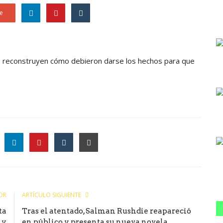
e
os reconstruyen cómo debieron darse los hechos para que
le
OR
ARTÍCULO SIGUIENTE
ta
Tras el atentado, Salman Rushdie reapareció
 y
en público y presenta su nueva novela