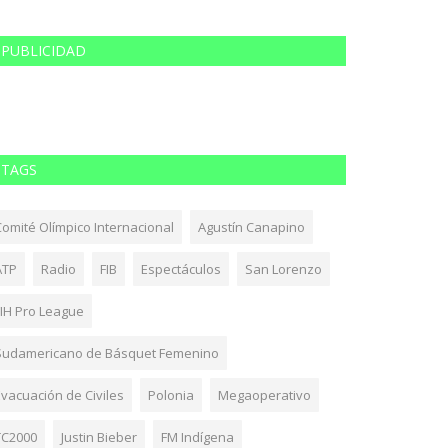
PUBLICIDAD
TAGS
Comité Olímpico Internacional
Agustín Canapino
ATP
Radio
FIB
Espectáculos
San Lorenzo
FIH Pro League
Sudamericano de Básquet Femenino
Evacuación de Civiles
Polonia
Megaoperativo
TC2000
Justin Bieber
FM Indígena