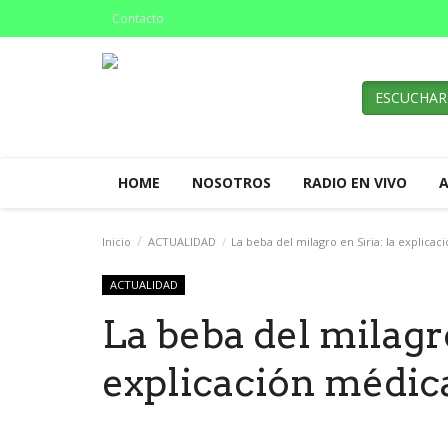
Contacto
ESCUCHAR
HOME
NOSOTROS
RADIO EN VIVO
Inicio
ACTUALIDAD
La beba del milagro en Siria: la explica
ACTUALIDAD
La beba del milagro
explicación médic