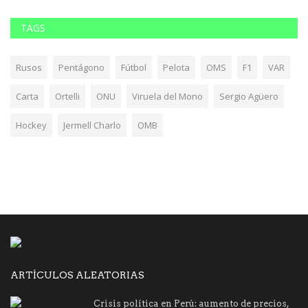
TAGS
Rusos
Pentágono
Fútbol
Pelota
OMS
F1
VAR
Carta
Ortelli
ONU
Viruela del Mono
Sergio Agüero
Hockey
Jermell Charlo
OMB
ARTÍCULOS ALEATORIAS
Crisis política en Perú: aumento de precios,