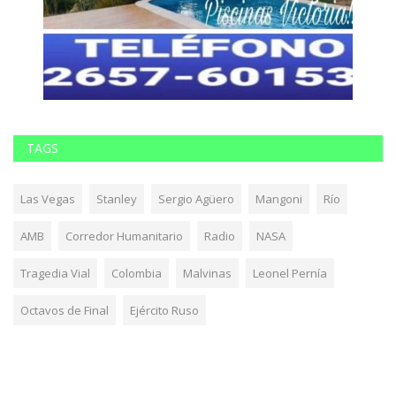
TAGS
Las Vegas
Stanley
Sergio Agüero
Mangoni
Río
AMB
Corredor Humanitario
Radio
NASA
Tragedia Vial
Colombia
Malvinas
Leonel Pernía
Octavos de Final
Ejército Ruso