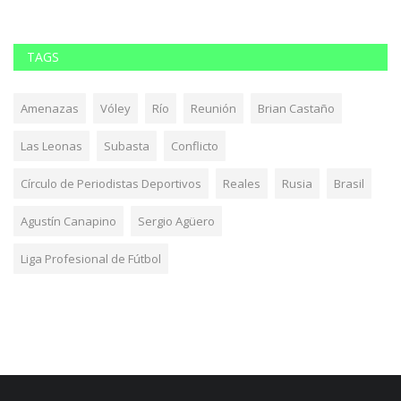
TAGS
Amenazas
Vóley
Río
Reunión
Brian Castaño
Las Leonas
Subasta
Conflicto
Círculo de Periodistas Deportivos
Reales
Rusia
Brasil
Agustín Canapino
Sergio Agüero
Liga Profesional de Fútbol