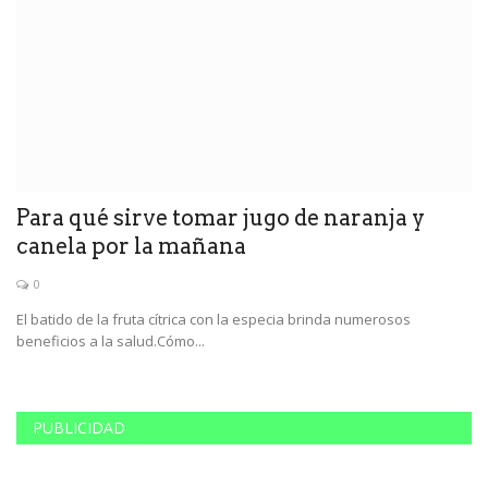
Para qué sirve tomar jugo de naranja y
E
canela por la mañana
a
0
El batido de la fruta cítrica con la especia brinda numerosos
El
beneficios a la salud.Cómo...
Ge
PUBLICIDAD