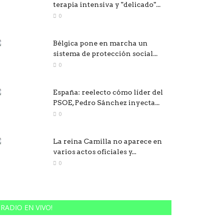
terapia intensiva y "delicado"...
0
Bélgica pone en marcha un
sistema de protección social...
0
España: reelecto cómo líder del
PSOE, Pedro Sánchez inyecta...
0
La reina Camilla no aparece en
varios actos oficiales y...
0
RADIO EN VIVO!