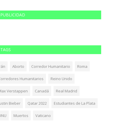
PUBLICIDAD
TAGS
rán
Aborto
Corredor Humanitario
Roma
Corredores Humanitarios
Reino Unido
Max Verstappen
Canadá
Real Madrid
ustin Bieber
Qatar 2022
Estudiantes de La Plata
ONU
Muertos
Vaticano