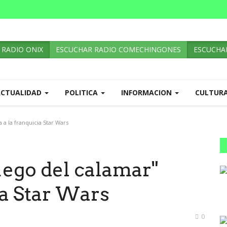
 RADIO ONIX
ESCUCHAR RADIO COMECHINGONES
ESCUCHAR
ACTUALIDAD
POLITICA
INFORMACION
CULTUR
a a la franquicia Star Wars
juego del calamar"
ia Star Wars
0