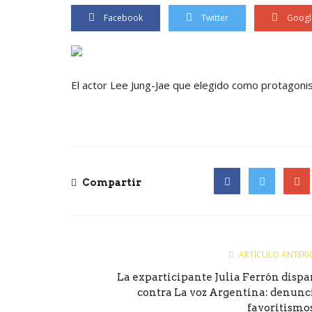
Facebook
Twitter
Googl
El actor Lee Jung-Jae que elegido como protagonis
Compartir
Facebook
Twitter
Goog
ARTÍCULO ANTERI
La exparticipante Julia Ferrón dispa
contra La voz Argentina: denunc
favoritismos.