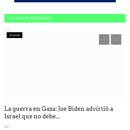
TE PUEDE INTERESAR
mundo
La guerra en Gaza: Joe Biden advirtió a
F
Israel que no debe...
r
0