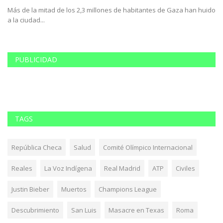
Más de la mitad de los 2,3 millones de habitantes de Gaza han huido
Fo
a la ciudad...
su
PUBLICIDAD
TAGS
República Checa
Salud
Comité Olímpico Internacional
Reales
La Voz Indígena
Real Madrid
ATP
Civiles
Justin Bieber
Muertos
Champions League
Descubrimiento
San Luis
Masacre en Texas
Roma