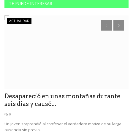
TE PUEDE INTERESAR
ACTUALIDAD
:
Desapareció en unas montañas durante
E
seis días y causó...
s
0
an
Un joven sorprendió al confesar el verdadero motivo de su larga
A 
ausencia sin previo...
re