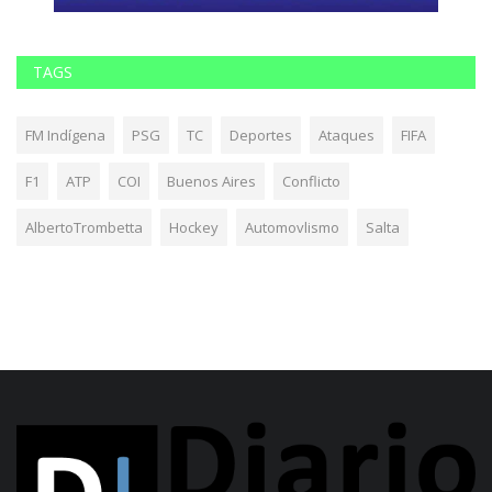
TAGS
FM Indígena
PSG
TC
Deportes
Ataques
FIFA
F1
ATP
COI
Buenos Aires
Conflicto
AlbertoTrombetta
Hockey
Automovlismo
Salta