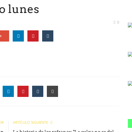
o lunes
0
e
le
OR
ARTÍCULO SIGUIENTE
on
La historia de los refranes: "La culpa no es del