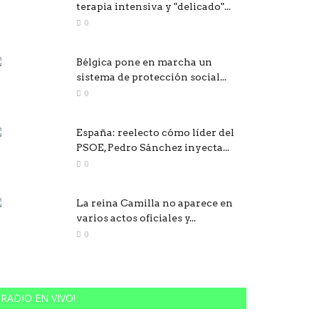
terapia intensiva y "delicado"...
0
Bélgica pone en marcha un
sistema de protección social...
0
España: reelecto cómo líder del
PSOE, Pedro Sánchez inyecta...
0
La reina Camilla no aparece en
varios actos oficiales y...
0
RADIO EN VIVO!