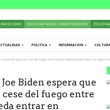
 RADIO ONIX
ESCUCHAR RADIO COMECHINGONES
ESCUCHAR
ACTUALIDAD
POLITICA
INFORMACION
CULTUR
 el acuerdo para un cese del fuego entre Israel y Hamas pueda entrar en vigencia 
 Joe Biden espera que
 cese del fuego entre
eda entrar en