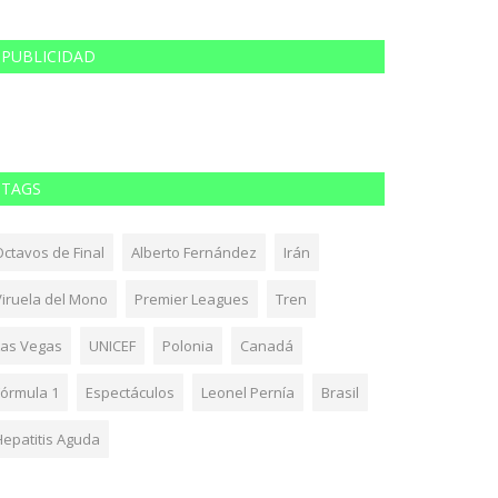
PUBLICIDAD
TAGS
Octavos de Final
Alberto Fernández
Irán
Viruela del Mono
Premier Leagues
Tren
Las Vegas
UNICEF
Polonia
Canadá
Fórmula 1
Espectáculos
Leonel Pernía
Brasil
Hepatitis Aguda