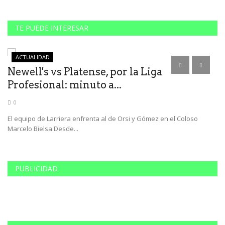
TE PUEDE INTERESAR
ACTUALIDAD
Newell's vs Platense, por la Liga
E
Profesional: minuto a...
c
0
El equipo de Larriera enfrenta al de Orsi y Gómez en el Coloso
Lo
Marcelo Bielsa.Desde...
gu
PUBLICIDAD