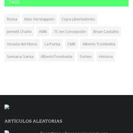
TAGS
Roma
Max Verstappen
Copa Libertadores
Jermell Charlo
AMB
TC en Concepción
Brian Castaño
Viruela del Mono
La Punta
CMB
Alberto Trombetta
Semana Santa
AlbertoTrombetta
Sorteo
Historia
ARTÍCULOS ALEATORIAS