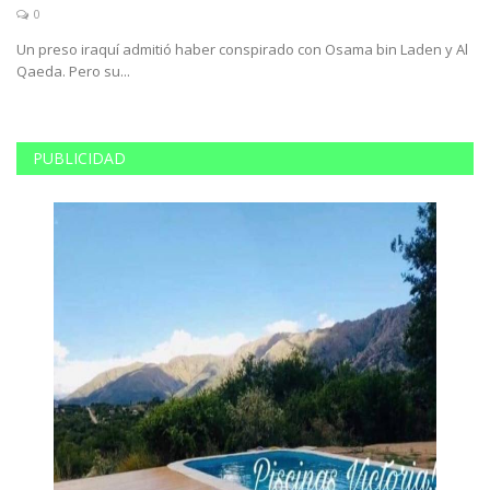
0
 de
Un preso iraquí admitió haber conspirado con Osama bin Laden y Al
Ma
Qaeda. Pero su...
av
PUBLICIDAD