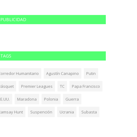
PUBLICIDAD
TAGS
Corredor Humanitario
Agustín Canapino
Putin
Básquet
Premier Leagues
TC
Papa Francisco
EE.UU.
Maradona
Polonia
Guerra
Ramsay Hunt
Suspención
Ucrania
Subasta