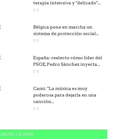
terapia intensiva y "delicado"...
0
Bélgica pone en marcha un
sistema de protección social...
0
España: reelecto cómo líder del
PSOE, Pedro Sánchez inyecta...
0
Cami: "La música es muy
poderosa para dejarla en una
canción...
0
RADIO EN VIVO!