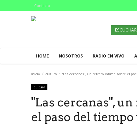
Contacto
ESCUCHAR
HOME
NOSOTROS
RADIO EN VIVO
Inicio
cultura
"Las cercanas", un retrato íntimo sobre el pas
cultura
"Las cercanas", un
el paso del tiempo 