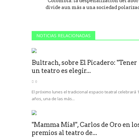
Colombia: la despenalización del abor
divide aun más a una sociedad polariza
NOTICIAS RELACIONADAS
Bultrach, sobre El Picadero: "Tener
un teatro es elegir...
0
El próximo lunes el tradicional espacio teatral celebrará 
años, una de las más...
"Mamma Mía!", Carlos de Oro en lo
premios al teatro de...