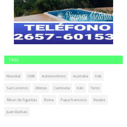
TAGS
Mundial
CMB
Automovlismo
Australia
Irak
San Lorenzo
Atletas
Camiseta
Irán
Tenis
Álbun de Figuritas
Roma
Papa Francisco
Reales
Juan Barbas