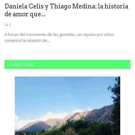
Daniela Celis y Thiago Medina: la historia
T
de amor que...
E
0
de
A horas del nacimiento de las gemelas, un repaso por cómo
La
comenzó la relación de...
ed
PUBLICIDAD