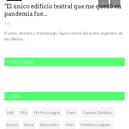
"El único edificio teatral que me quedó en
E
pandemia fue...
p
0
no
El actor, director y dramaturgo, figura central del teatro argentino de
"P
las últimas...
un
PUBLICIDAD
TAGS
VAR
FIFA
FIH Pro League
Putin
Cambio Climático
Boxeo
Boca
Elecciones
Tren
Premier Leagues