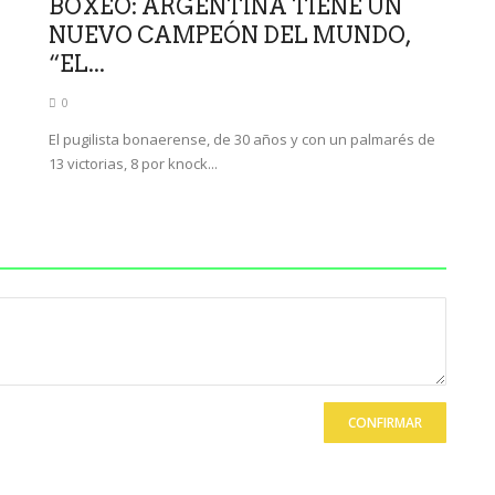
BOXEO: ARGENTINA TIENE UN
NUEVO CAMPEÓN DEL MUNDO,
“EL...
0
El pugilista bonaerense, de 30 años y con un palmarés de
13 victorias, 8 por knock...
CONFIRMAR