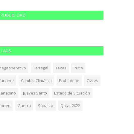
PUBLICIDAD
TAGS
Megaoperativo
Tartagal
Texas
Putin
Variante
Cambio Climático
Prohibición
Civiles
Canapino
Jueves Santo
Estado de Situación
Sorteo
Guerra
Subasta
Qatar 2022