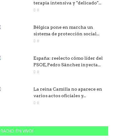
terapia intensiva y "delicado"...
0
Bélgica pone en marcha un
sistema de protección social...
0
España: reelecto cómo líder del
PSOE, Pedro Sánchez inyecta...
0
La reina Camilla no aparece en
varios actos oficiales y...
0
RADIO EN VIVO!