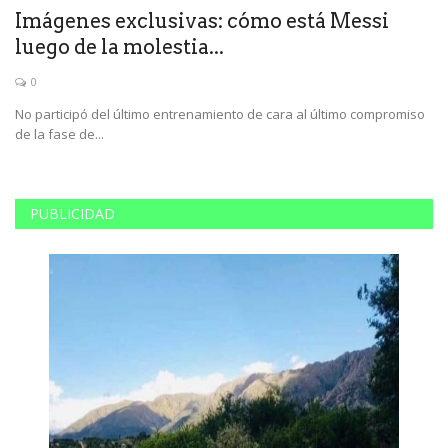
Imágenes exclusivas: cómo está Messi
S
luego de la molestia...
p
0
No participó del último entrenamiento de cara al último compromiso
El
de la fase de...
de
PUBLICIDAD