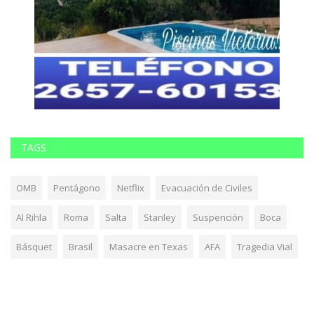
TAGS
OMB
Pentágono
Netflix
Evacuación de Civiles
Al Rihla
Roma
Salta
Stanley
Suspención
Boca
Básquet
Brasil
Masacre en Texas
AFA
Tragedia Vial