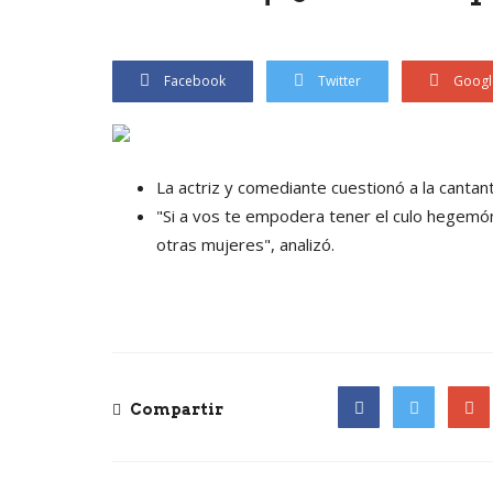
Facebook
Twitter
Googl
La actriz y comediante cuestionó a la cantante
"Si a vos te empodera tener el culo hegemóni
otras mujeres", analizó.
Compartir
Facebook
Twitter
Goog