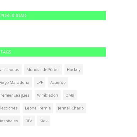
PUBLICIDAD
TAGS
Las Leonas
Mundial de Fútbol
Hockey
Diego Maradona
LPF
Acuerdo
Premier Leagues
Wimbledon
OMB
Elecciones
Leonel Pernía
Jermell Charlo
Hospitales
FIFA
Kiev