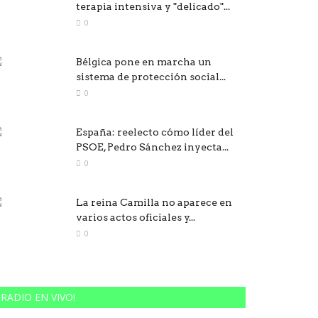
terapia intensiva y "delicado"...
0
Bélgica pone en marcha un
sistema de protección social...
0
España: reelecto cómo líder del
PSOE, Pedro Sánchez inyecta...
0
La reina Camilla no aparece en
varios actos oficiales y...
0
RADIO EN VIVO!