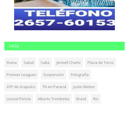
TAGS
Roma
Salud
Salta
Jermell Charlo
Plaza de Toros
Premier Leagues
Suspención
Fotografía
ATP de Acapulco
TN en Paraná
Justin Bieber
Leonel Pernía
Alberto Trombetta
Brasil
Río