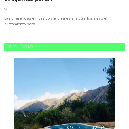
0
Las diferencias étnicas volvieron a estallar. Serbia elevó el
Do
alistamiento para...
fu
PUBLICIDAD