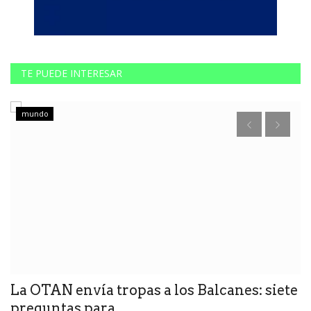
TE PUEDE INTERESAR
mundo
La OTAN envía tropas a los Balcanes: siete
É
preguntas para...
u