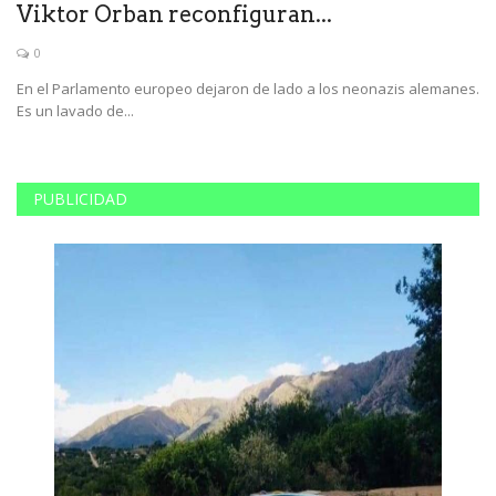
Viktor Orban reconfiguran...
p
0
En el Parlamento europeo dejaron de lado a los neonazis alemanes.
Se
Es un lavado de...
su
PUBLICIDAD