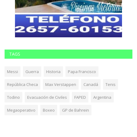
TAGS
Messi
Guerra
Historia
Papa Francisco
República Checa
Max Verstappen
Canadá
Tenis
Todino
Evacuación de Civiles
FAPED
Argentina
Megaoperativo
Boxeo
GP de Bahrein