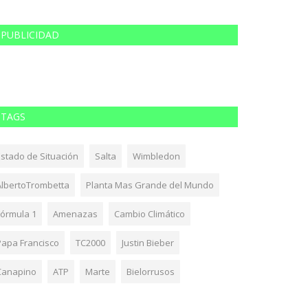
PUBLICIDAD
TAGS
Estado de Situación
Salta
Wimbledon
AlbertoTrombetta
Planta Mas Grande del Mundo
Fórmula 1
Amenazas
Cambio Climático
Papa Francisco
TC2000
Justin Bieber
Canapino
ATP
Marte
Bielorrusos