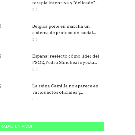
terapia intensiva y "delicado"...
0
Bélgica pone en marcha un
sistema de protección social...
0
España: reelecto cómo líder del
PSOE, Pedro Sánchez inyecta...
0
La reina Camilla no aparece en
varios actos oficiales y...
0
RADIO EN VIVO!